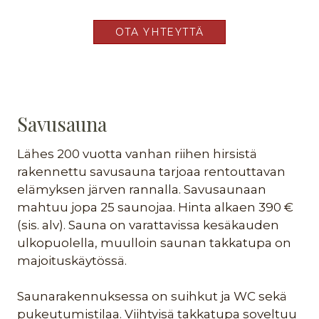
OTA YHTEYTTÄ
Savusauna
Lähes 200 vuotta vanhan riihen hirsistä
rakennettu savusauna tarjoaa rentouttavan
elämyksen järven rannalla. Savusaunaan
mahtuu jopa 25 saunojaa. Hinta alkaen 390 €
(sis. alv). Sauna on varattavissa kesäkauden
ulkopuolella, muulloin saunan takkatupa on
majoituskäytössä.
Saunarakennuksessa on suihkut ja WC sekä
pukeutumistilaa. Viihtyisä takkatupa soveltuu