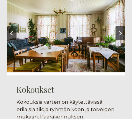
Kokoukset
Kokouksia varten on käytettävissä
erilaisia tiloja ryhmän koon ja toiveiden
mukaan. Päärakennuksen
talonpoikaishenkiseen tupaan
mahtuu noin 30 henkilöä pitkien