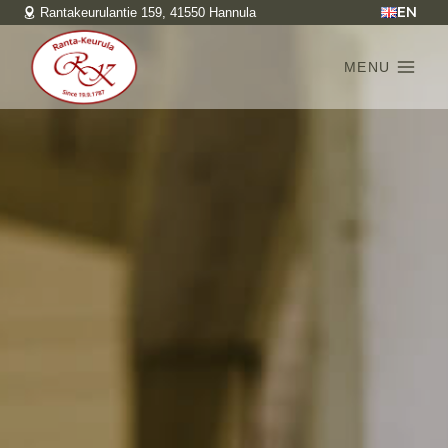
Siirry
EN
Rantakeurulantie 159, 41550 Hannula
sisältöön
MENU